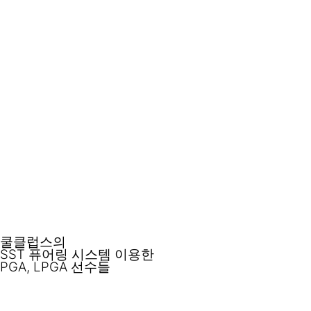
서비스
커스텀클럽
피팅서비스
제작
리뷰
1990년
클럽테스트
리뷰
고객 체험기
/
미국 클럽피팅시장 태동기에 맞춤형 클럽회사
Custom Golf Of Connecticut 공동창립
2000년
애리조나주 스코츠테일로 이주
Hot Stix Golf 설립
2004년
Hot Stix Technologies 설립
피팅 소프트웨이 및 독립클럽테스트 최초 시작
예약/
2007년 7월
온라인 예약
/
20년이상의 클럽피팅 노우하우와 테크놀로지를 결합하여
COOLCLUBS 설립
문의
쿨클럽스의
문의
SST 퓨어링 시스템
이용한
PGA, LPGA 선수들