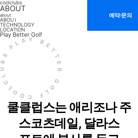
coolclubs
ABOUT
쿨클럽스소개
판매클럽
서비스
예약/문의
about
ABOUT
TECHNOLOGY
LOCATION
Play Better Golf
브랜드소개
피팅서비
S3 테크놀로지
커스텀클럽 
지점
/
오시는 길
FAQ
쿨클럽스는 애리조나 주
스코츠데일, 달라스