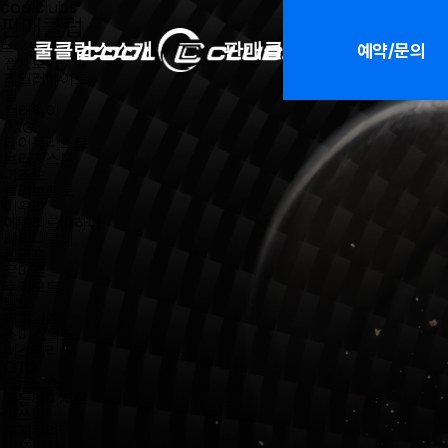
coolclubs
판매클럽
브랜드별
쿨클럽스소개
판매클럽
서비스
예약/문의
전체보기
테일러메이드
핑
캘러웨이
브랜드소개
피팅서비스
PXG
타이틀리스트
S3 테크놀로지
커스텀클럽 
브리지스톤
미즈노
지점
오시는 길
FAQ
/
클리브랜드
미우라
에밀리드바하마
베티나르디
랩골프
로마로
후지모토
발도
티피밀즈
스미스웍스
미스테리
GTD
크로노스
골든레이시오
마쓰다
후지쿠라
미쯔비시