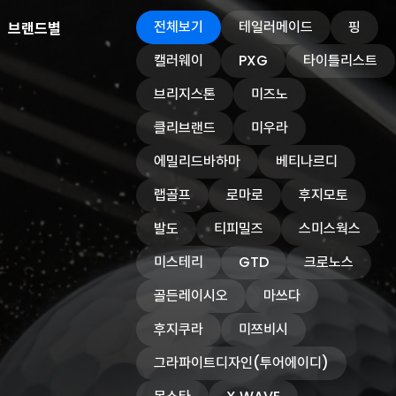
전체보기
테일러메이드
핑
브랜드별
캘러웨이
PXG
타이틀리스트
브리지스톤
미즈노
클리브랜드
미우라
에밀리드바하마
베티나르디
랩골프
로마로
후지모토
발도
티피밀즈
스미스웍스
미스테리
GTD
크로노스
골든레이시오
마쓰다
후지쿠라
미쯔비시
그라파이트디자인(투어에이디)