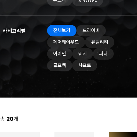
몬스타
X WAVE
전체보기
드라이버
카테고리별
페어웨이우드
유틸리티
아이언
웨지
퍼터
골프백
샤프트
총
20
개