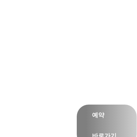
정직,정확,
정밀한
예약
세계적수준의
바로가기