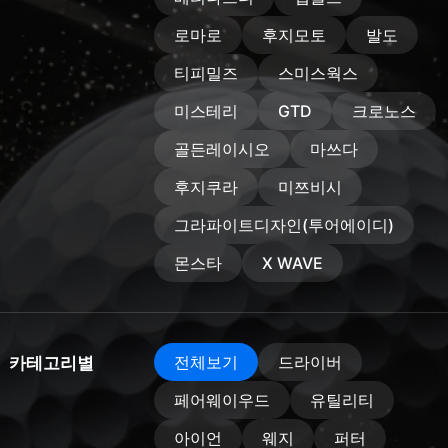
로마로
후지모토
발도
티피밀즈
스미스웍스
미스테리
GTD
크로노스
골든레이시오
마쓰다
후지쿠라
미쯔비시
그라파이트디자인(투어에이디)
몬스타
X WAVE
전체보기
드라이버
카테고리별
페어웨이우드
유틸리티
아이언
웨지
퍼터