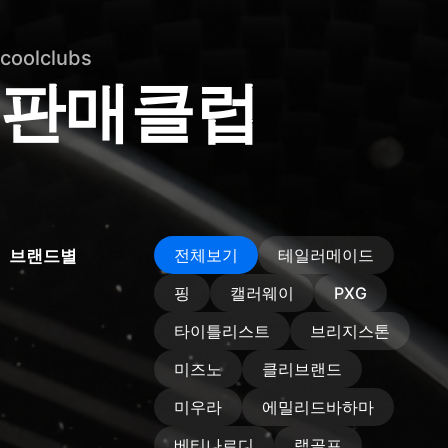
coolclubs
판매클럽
전체보기
테일러메이드
브랜드별
핑
캘러웨이
PXG
타이틀리스트
브리지스톤
미즈노
클리브랜드
미우라
에밀리드바하마
베티나르디
랩골프