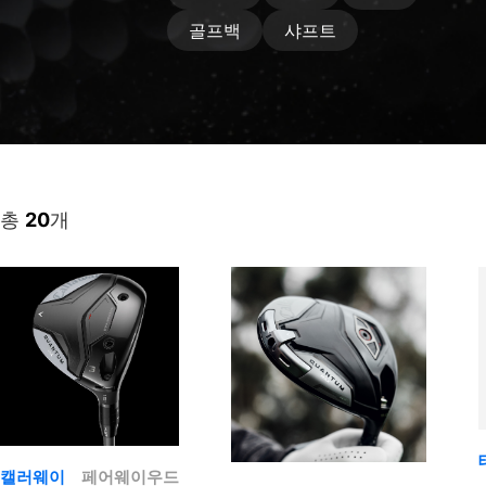
골프백
샤프트
총
20
개
캘러웨이
페어웨이우드